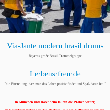
Via-Jante modern brasil drums
Bayerns große Brasil-Trommelgruppe
Le̱·bens·freu·de
"die Einstellung, dass man das Leben positiv findet und Spaß daran hat."
In München und Rosenheim laufen die
Proben weiter,